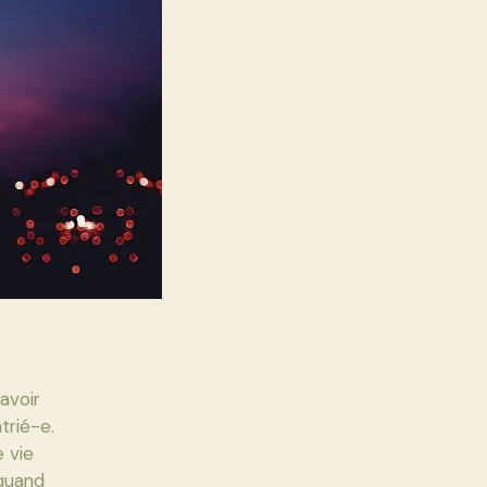
avoir
trié-e.
 vie
 quand