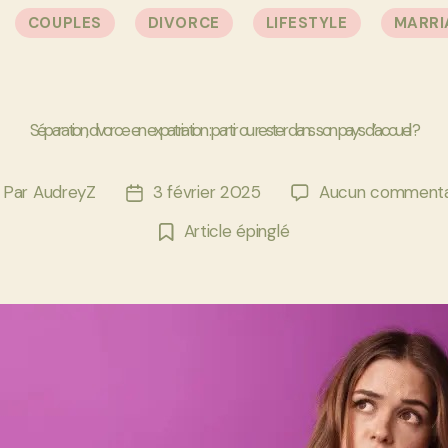
Catégories
COUPLES
DIVORCE
LIFESTYLE
MARRI
Séparation, divorce en expatriation : partir ou rester dans son pays d’accueil ?
Par
AudreyZ
3 février 2025
Aucun commenta
uteur
Date
e
de
Article épinglé
article
l’article