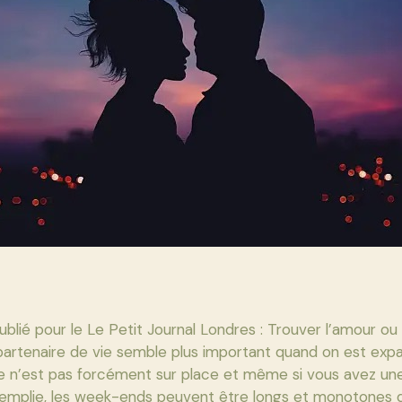
publié pour le Le Petit Journal Londres : Trouver l’amour ou 
artenaire de vie semble plus important quand on est expa
le n’est pas forcément sur place et même si vous avez une
remplie, les week-ends peuvent être longs et monotones