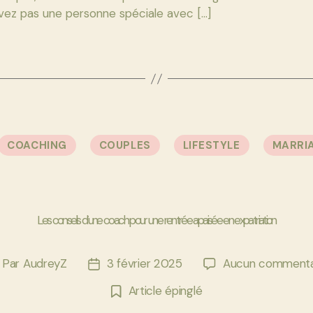
vez pas une personne spéciale avec […]
Catégories
COACHING
COUPLES
LIFESTYLE
MARRI
Les conseils d’une coach pour une rentrée apaisée en expatriation
Par
AudreyZ
3 février 2025
Aucun commenta
uteur
Date
e
de
Article épinglé
article
l’article