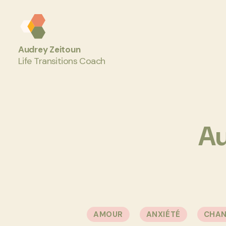
Audrey
Audrey Zeitoun
Z
Life Transitions Coach
Coaching
Au
AMOUR
ANXIÉTÉ
CHA