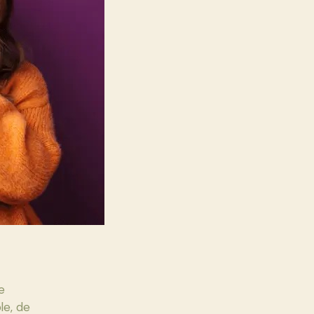
pays
d’accueil
?
e
le, de