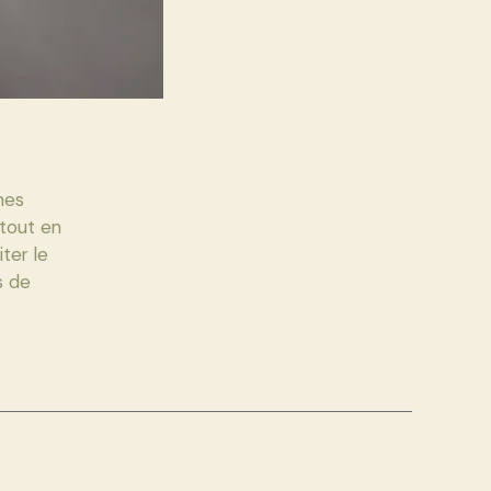
mes
 tout en
ter le
s de