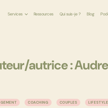
Services
Ressources
Qui suis-je ?
Blog
Pod
teur/autrice :
Audre
Catégories
NGEMENT
COACHING
COUPLES
LIFESTYL