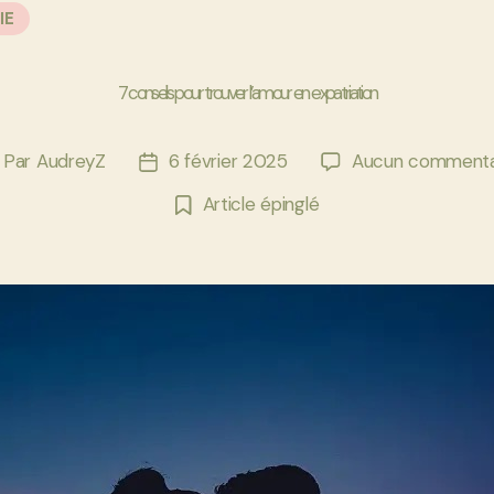
IE
7 conseils pour trouver l’amour en expatriation
Par
AudreyZ
6 février 2025
Aucun commenta
uteur
Date
e
de
Article épinglé
article
l’article