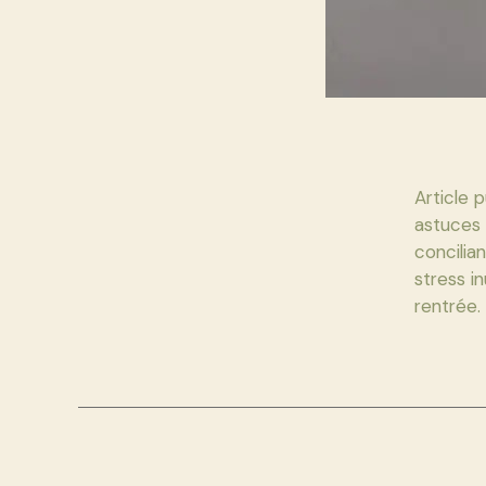
Article 
astuces 
concilia
stress i
rentrée.