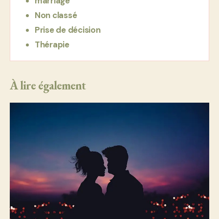
marriage
Non classé
Prise de décision
Thérapie
À lire également